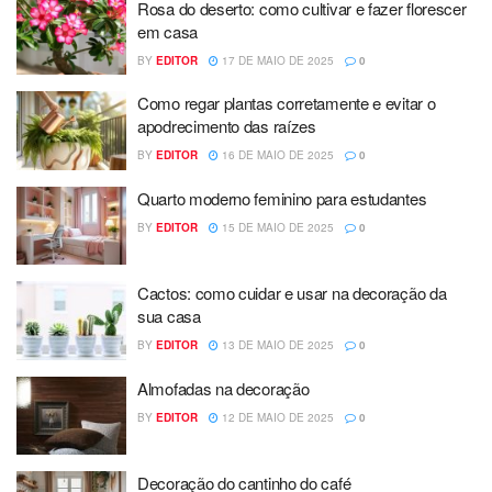
Rosa do deserto: como cultivar e fazer florescer
em casa
BY
EDITOR
17 DE MAIO DE 2025
0
Como regar plantas corretamente e evitar o
apodrecimento das raízes
BY
EDITOR
16 DE MAIO DE 2025
0
Quarto moderno feminino para estudantes
BY
EDITOR
15 DE MAIO DE 2025
0
Cactos: como cuidar e usar na decoração da
sua casa
BY
EDITOR
13 DE MAIO DE 2025
0
Almofadas na decoração
BY
EDITOR
12 DE MAIO DE 2025
0
Decoração do cantinho do café