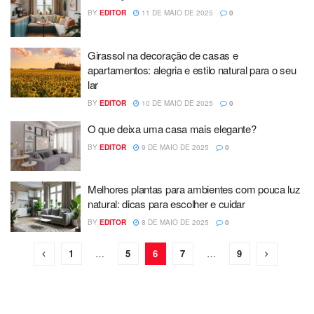
BY
EDITOR
11 DE MAIO DE 2025
0
Girassol na decoração de casas e
apartamentos: alegria e estilo natural para o seu
lar
BY
EDITOR
10 DE MAIO DE 2025
0
O que deixa uma casa mais elegante?
BY
EDITOR
9 DE MAIO DE 2025
0
Melhores plantas para ambientes com pouca luz
natural: dicas para escolher e cuidar
BY
EDITOR
8 DE MAIO DE 2025
0
1
…
5
6
7
…
9