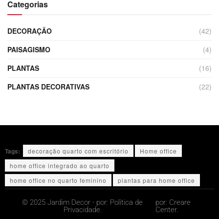
Categorias
DECORAÇÃO
(42)
PAISAGISMO
(4)
PLANTAS
(16)
PLANTAS DECORATIVAS
(22)
Tags:
decoração quarto com escritório
Home office
home office integrado ao quarto
home office no quarto feminino
plantas para home office
© 2025 Jardim Decor - por:
Política de
por:
Creare
Privacidade.
Center.