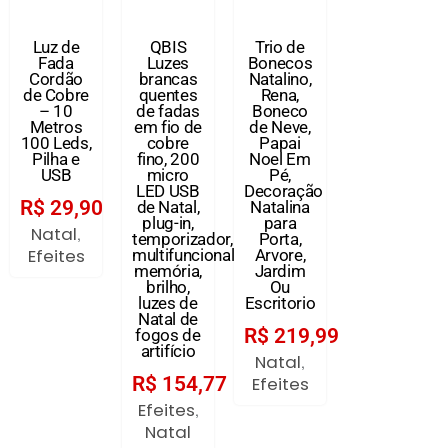
Luz de
QBIS
Trio de
Fada
Luzes
Bonecos
Cordão
brancas
Natalino,
de Cobre
quentes
Rena,
– 10
de fadas
Boneco
Metros
em fio de
de Neve,
100 Leds,
cobre
Papai
Pilha e
fino, 200
Noel Em
USB
micro
Pé,
LED USB
Decoração
R$
29,90
de Natal,
Natalina
plug-in,
para
Natal
,
temporizador,
Porta,
Efeites
multifuncional,
Arvore,
memória,
Jardim
brilho,
Ou
luzes de
Escritorio
Natal de
R$
219,99
fogos de
artifício
Natal
,
R$
154,77
Efeites
Efeites
,
Natal