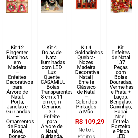
Kit 12
Kit 4
Kit 4
Kit
Pingentes
Bolas de
Soldadinhos
Enfeites
Natalinos
Natal
Quebra-
de Natal
em
Iluminadas
Nozes
137
Madeira
com LED
Madeira
Peças
–
Luz
Decorativa
com
Enfeites
Quente
Natal |
Bolas
Decorativos
CASAMILU
Enfeite
Douradas,
para
| Bolas
Clássico
Vermelhas
Árvore de
Transparentes
de Natal
e Prata +
Natal,
8 cm x 11
–
Laços,
Porta,
cm com
Coloridos
Bengalas,
Janelas e
Cenários
Pintados
Caixinhas,
Guirlandas
3D
à Mão
Papai
–
Enfeite
Noel,
R$
109,29
Ornamentos
para
Estrela
de Papai
Árvore de
Ponteira
Natal
,
Noel,
Natal,
e Pisca
Efeites
Boneco
Guirlanda,
LED