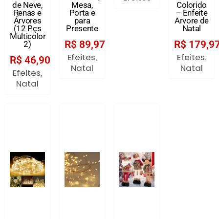
de Neve,
Mesa,
Colorido
Renas e
Porta e
– Enfeite
Árvores
para
Arvore de
(12 Pçs
Presente
Natal
Multicolor
R$
89,97
R$
179,9
2)
Efeites
Efeites
,
,
R$
46,90
Natal
Natal
Efeites
,
Natal