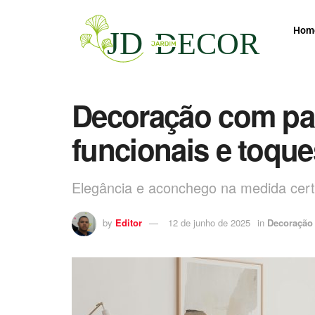
Hom
Decoração com pal
funcionais e toque
Elegância e aconchego na medida cert
by
Editor
12 de junho de 2025
in
Decoração