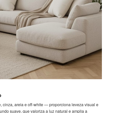
o
 cinza, areia e off-white — proporciona leveza visual e
ndo suave, que valoriza a luz natural e amplia a