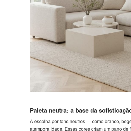
Paleta neutra: a base da sofisticaçã
A escolha por tons neutros — como branco, bege,
atemporalidade. Essas cores criam um pano de fu