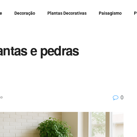
e
Decoração
Plantas Decorativas
Paisagismo
P
ntas e pedras
0
ão