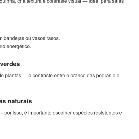
quinha, cria textura e contraste visual — ideal para salas
m bandejas ou vasos rasos.
rio energético.
 verdes
e plantas — o contraste entre o branco das pedras e o
s naturais
 por isso, é importante escolher espécies resistentes e