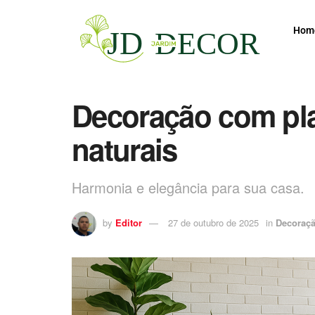
Hom
Decoração com pla
naturais
Harmonia e elegância para sua casa.
by
Editor
27 de outubro de 2025
in
Decoraç