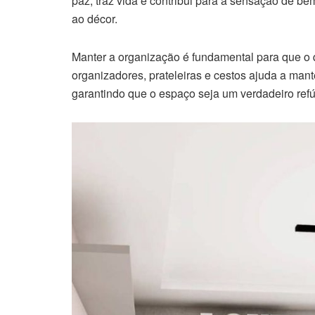
paz, traz vida e contribui para a sensação de be
ao décor.
Manter a organização é fundamental para que o q
organizadores, prateleiras e cestos ajuda a mante
garantindo que o espaço seja um verdadeiro refú