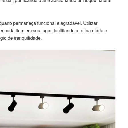
m-estar, purificando o ar e adicionando um toque natural
uarto permaneça funcional e agradável. Utilizar
r cada item em seu lugar, facilitando a rotina diária e
gio de tranquilidade.