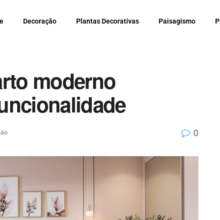
e
Decoração
Plantas Decorativas
Paisagismo
P
arto moderno
 funcionalidade
0
ção