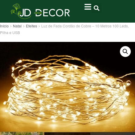
Início
Natal
Efeites
Luz de Fada Cordão de Cobre – 10 Metros 100 Leds,
Pilha e USB