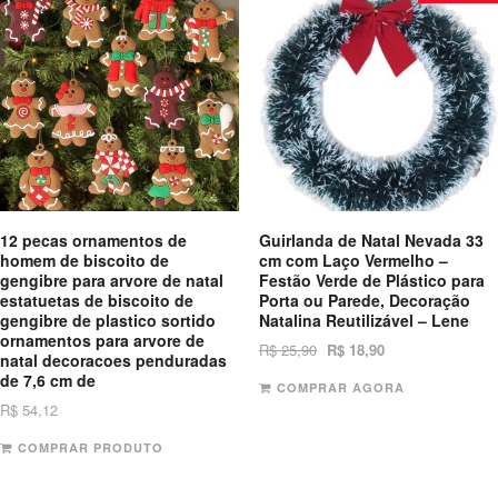
12 pecas ornamentos de
Guirlanda de Natal Nevada 33
homem de biscoito de
cm com Laço Vermelho –
gengibre para arvore de natal
Festão Verde de Plástico para
estatuetas de biscoito de
Porta ou Parede, Decoração
gengibre de plastico sortido
Natalina Reutilizável – Lene
ornamentos para arvore de
R$
25,90
R$
18,90
natal decoracoes penduradas
de 7,6 cm de
COMPRAR AGORA
R$
54,12
COMPRAR PRODUTO