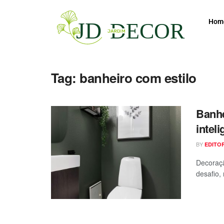
Hom
Tag:
banheiro com estilo
Banhe
intel
BY
EDITO
Decoraçã
desafio,