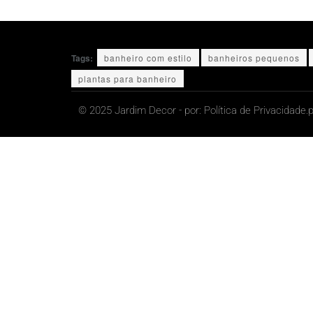
Tags:
banheiro com estilo
banheiros pequenos
plantas para banheiro
© 2025 Jardim Decor - por:
Política de Privacidade.
p