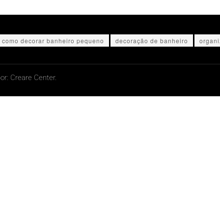
como decorar banheiro pequeno
decoração de banheiro
organi
or:
Creare Center.