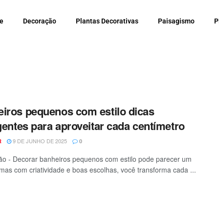
e
Decoração
Plantas Decorativas
Paisagismo
P
iros pequenos com estilo dicas
igentes para aproveitar cada centímetro
9 DE JUNHO DE 2025
R
0
o - Decorar banheiros pequenos com estilo pode parecer um
 mas com criatividade e boas escolhas, você transforma cada ...