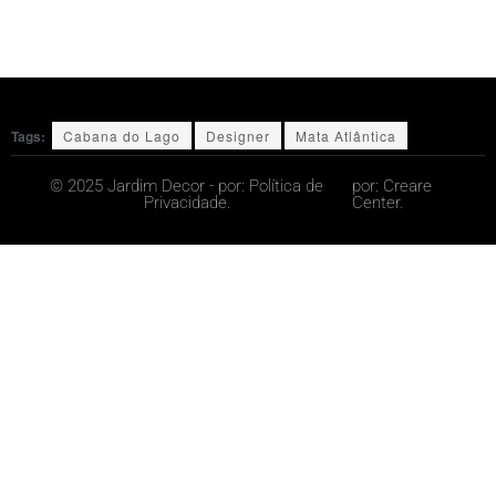
Tags:
Cabana do Lago
Designer
Mata Atlântica
© 2025 Jardim Decor - por:
Política de
por:
Creare
Privacidade.
Center.