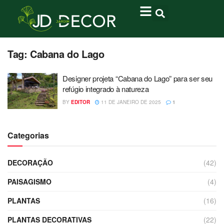
Tag:
Cabana do Lago
Designer projeta “Cabana do Lago” para ser seu
refúgio integrado à natureza
BY
EDITOR
11 DE JANEIRO DE 2025
1
Categorias
DECORAÇÃO
(42)
PAISAGISMO
(4)
PLANTAS
(16)
PLANTAS DECORATIVAS
(22)