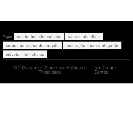
Tags:
ambientes minimalistas
casa minimalista
cores neutras na decoração
decoração clean e elegante
móveis minimalistas
© 2025 Jardim Decor - por:
Política de
por:
Creare
Privacidade.
Center.