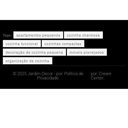
Tags:
apartamentos pequenos
cozinha charmosa
cozinha funcional
cozinhas compactas
decoração de cozinha pequena
móveis planejados
organização de cozinha
© 2025 Jardim Decor - por:
Política de
por:
Creare
Privacidade.
Center.