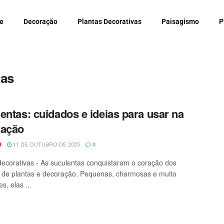
e
Decoração
Plantas Decorativas
Paisagismo
P
tas
entas: cuidados e ideias para usar na
ração
11 DE OUTUBRO DE 2025
R
0
decorativas - As suculentas conquistaram o coração dos
de plantas e decoração. Pequenas, charmosas e muito
es, elas ...