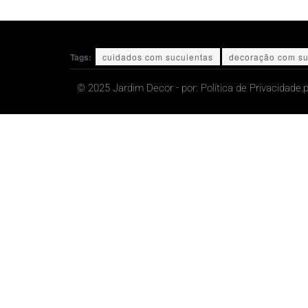
Tags:
cuidados com suculentas
decoração com su
© 2025 Jardim Decor - por:
Política de Privacidade.
p