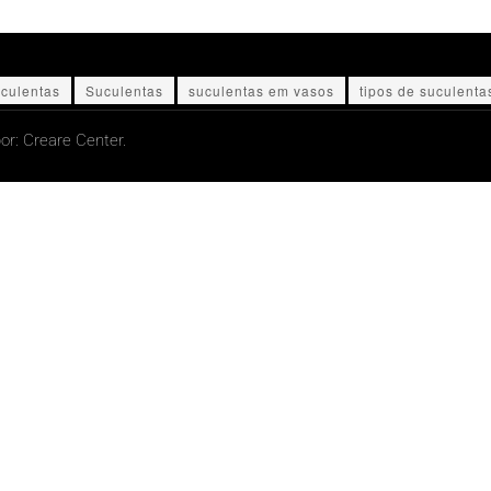
culentas
Suculentas
suculentas em vasos
tipos de suculenta
or:
Creare Center.