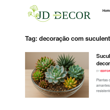
Hom
Tag:
decoração com suculen
Sucul
deco
BY
EDITO
Plantas 
amantes 
resistent