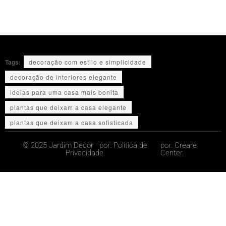
Tags:
decoração com estilo e simplicidade
decoração de interiores elegante
ideias para uma casa mais bonita
plantas que deixam a casa elegante
plantas que deixam a casa sofisticada
© 2025 Jardim Decor - por:
Política de
por:
Creare
Privacidade.
Center.