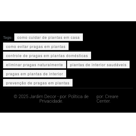
Tags:
como cuidar de plantas em casa
como evitar pragas em plantas
controle de pragas em plantas domésticas
eliminar pragas naturalmente
plantas de interior saudáveis
pragas em plantas de interior
prevenção de pragas em plantas
© 2025 Jardim Decor - por:
Política de
por:
Creare
Privacidade.
Center.