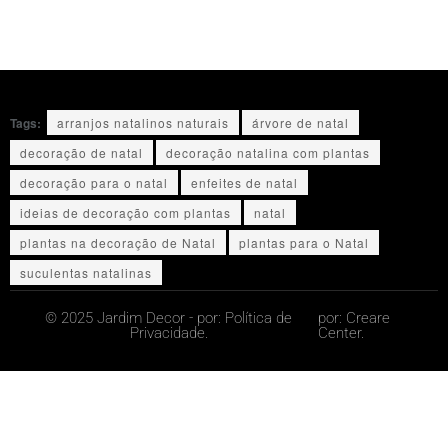
Tags:
arranjos natalinos naturais
árvore de natal
decoração de natal
decoração natalina com plantas
decoração para o natal
enfeites de natal
ideias de decoração com plantas
natal
plantas na decoração de Natal
plantas para o Natal
suculentas natalinas
© 2025 Jardim Decor - por:
Política de
por:
Creare
Privacidade.
Center.