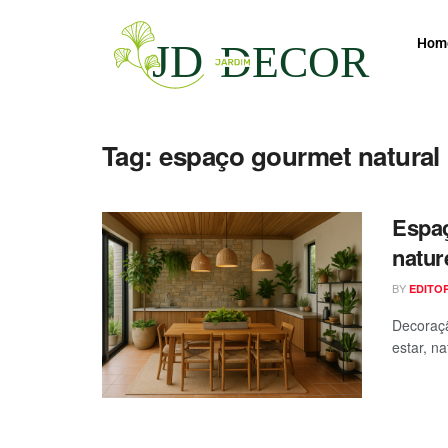
Hom
Tag:
espaço gourmet natural
Espa
natur
BY
EDITO
Decoraçã
estar, n