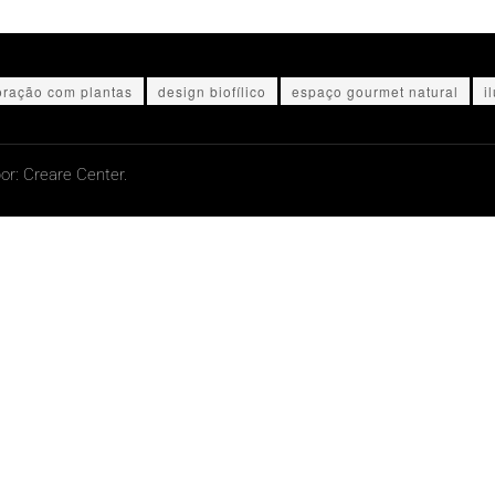
oração com plantas
design biofílico
espaço gourmet natural
i
or:
Creare Center.