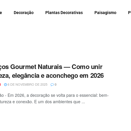
e
Decoração
Plantas Decorativas
Paisagismo
P
ços Gourmet Naturais — Como unir
eza, elegância e aconchego em 2026
6 DE NOVEMBRO DE 2025
R
0
o - Em 2026, a decoração se volta para o essencial: bem-
atureza e conexão. E um dos ambientes que ...