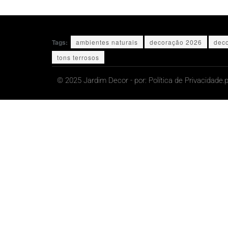
Tags:
ambientes naturais
decoração 2026
dec
tons terrosos
© 2025 Jardim Decor - por:
Política de Privacidade.
p