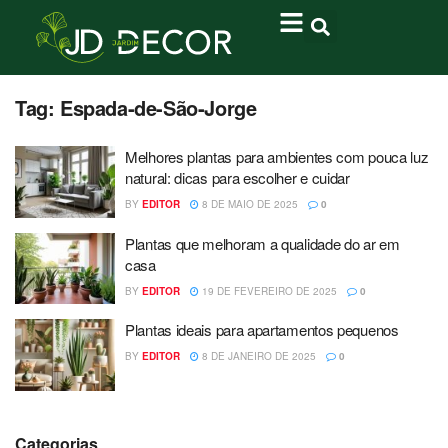
Tag:
Espada-de-São-Jorge
Melhores plantas para ambientes com pouca luz
natural: dicas para escolher e cuidar
BY
EDITOR
8 DE MAIO DE 2025
0
Plantas que melhoram a qualidade do ar em
casa
BY
EDITOR
19 DE FEVEREIRO DE 2025
0
Plantas ideais para apartamentos pequenos
BY
EDITOR
8 DE JANEIRO DE 2025
0
Categorias