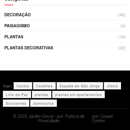
DECORAÇÃO
(42)
PAISAGISMO
(4)
PLANTAS
(16)
PLANTAS DECORATIVAS
(22)
Tags:
Cactos
Calathea
Espada-de-São-Jorge
Jiboia
Lírio da Paz
plantas
plantas em apartamentos
Suculentas
zamioculca
© 2025 Jardim Decor - por:
Política de
por:
Creare
Privacidade.
Center.