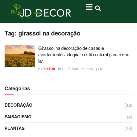
Tag:
girassol na decoração
Girassol na decoração de casas e
apartamentos: alegria e estilo natural para o seu
lar
BY
EDITOR
10 DE MAIO DE 2025
0
Categorias
DECORAÇÃO
(42)
PAISAGISMO
(4)
PLANTAS
(16)