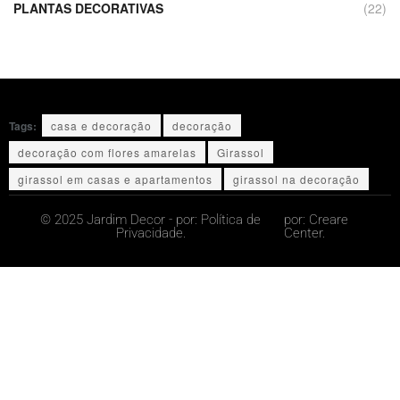
PLANTAS DECORATIVAS
(22)
Tags:
casa e decoração
decoração
decoração com flores amarelas
Girassol
girassol em casas e apartamentos
girassol na decoração
© 2025 Jardim Decor - por:
Política de
por:
Creare
Privacidade.
Center.