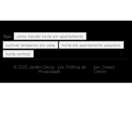
Tags:
como montar horta em apartamento
cultivar temperos em casa
horta em apartamento pequeno
horta vertical
© 2025 Jardim Decor - por:
Política de
por:
Creare
Privacidade.
Center.