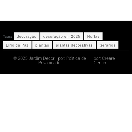
Tags:
decoração
decoração em 2025
Hortas
Lírio da Paz
plantas
plantas decorativas
terrários
© 2025 Jardim Decor - por:
Política de
por:
Creare
Privacidade.
Center.