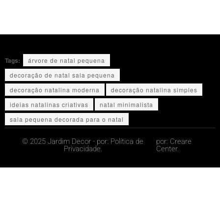
Tags:
árvore de natal pequena
decoração de natal sala pequena
decoração natalina moderna
decoração natalina simples
ideias natalinas criativas
natal minimalista
sala pequena decorada para o natal
© 2025 Jardim Decor - por:
Política de
por:
Creare
Privacidade.
Center.