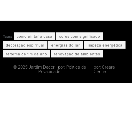
Tags:
como pintar a casa
cores com significado
decoração espiritual
energias do lar
limpeza energética
reforma de fim de ano
renovação de ambientes
© 2025 Jardim Decor - por:
Política de
por:
Creare
Privacidade.
Center.