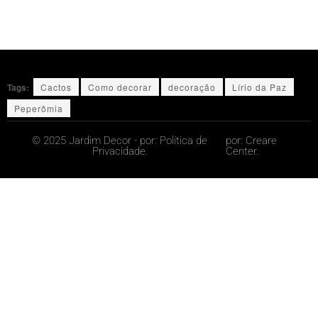
Tags:
Cactos
Como decorar
decoração
Lírio da Paz
Peperômia
© 2025 Jardim Decor - por:
Política de
por:
Creare
Privacidade.
Center.