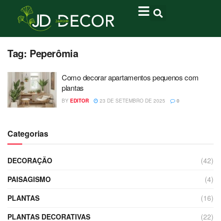
Tag:
Peperômia
Como decorar apartamentos pequenos com
plantas
BY
EDITOR
23 DE SETEMBRO DE 2025
0
Categorias
DECORAÇÃO
(42)
PAISAGISMO
(4)
PLANTAS
(16)
PLANTAS DECORATIVAS
(22)