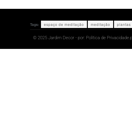
Tags:
espaço de meditação
meditação
plantas
© 2025 Jardim Decor - por:
Política de Privacidade.
p