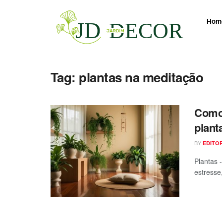
Hom
Tag:
plantas na meditação
Como 
plant
BY
EDITO
Plantas 
estresse