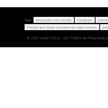
Tags:
decoração com plantas
instagram
planta
Plantas que fazem sucesso nas redes sociais
pla
© 2025 Jardim Decor - por:
Política de Privacidade.
p