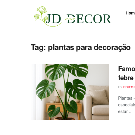
Hom
Tag:
plantas para decoração
Famos
febre
BY
EDITO
Plantas 
especial
estar ...