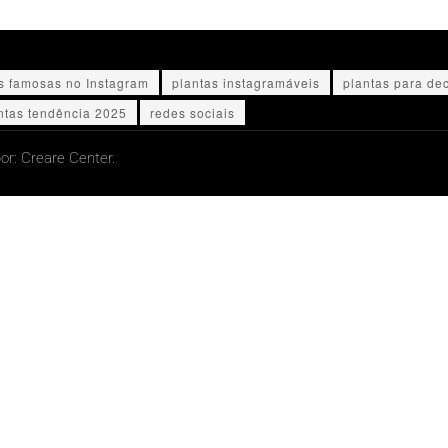
s famosas no Instagram
plantas instagramáveis
plantas para de
ntas tendência 2025
redes sociais
or:
Creare Center.