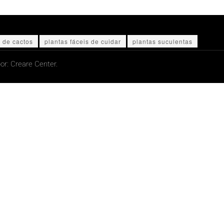
 de cactos
plantas fáceis de cuidar
plantas suculentas
or:
Creare Center.