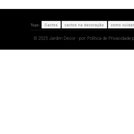
Tags:
Cactos
cactos na decoração
como cuidar
© 2025 Jardim Decor - por:
Política de Privacidade.
p