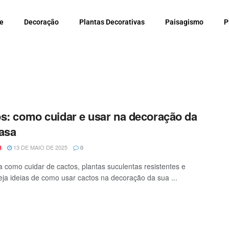
e
Decoração
Plantas Decorativas
Paisagismo
P
s: como cuidar e usar na decoração da
asa
13 DE MAIO DE 2025
R
0
 como cuidar de cactos, plantas suculentas resistentes e
Veja ideias de como usar cactos na decoração da sua ...