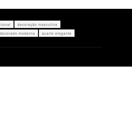
cional
decoração masculina
 decorado moderno
quarto elegante