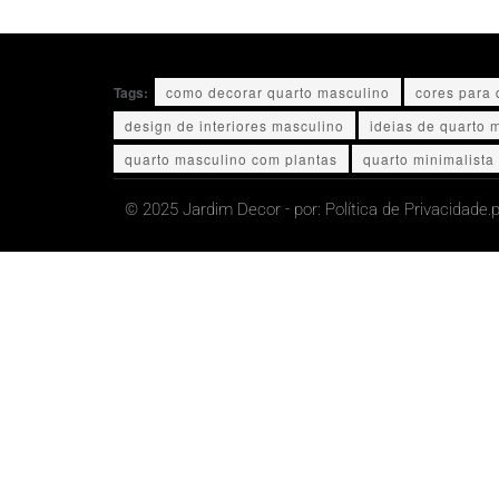
Tags:
como decorar quarto masculino
cores para 
design de interiores masculino
ideias de quarto 
quarto masculino com plantas
quarto minimalista
© 2025 Jardim Decor - por:
Política de Privacidade.
p