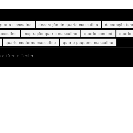
quarto masculino
decoração de quarto masculino
decoração fun
masculino
inspiração quarto masculino
quarto com led
quarto
quarto moderno masculino
quarto pequeno masculino
or:
Creare Center.