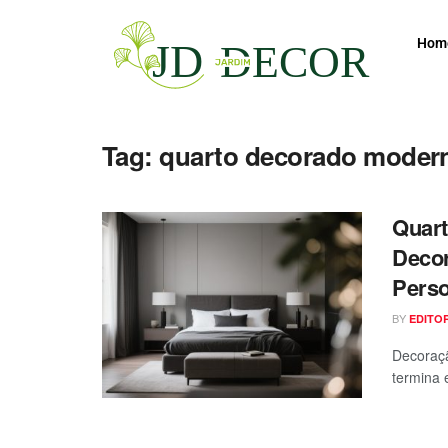
Hom
Tag:
quarto decorado moder
Quart
Decor
Perso
BY
EDITO
Decoraçã
termina 