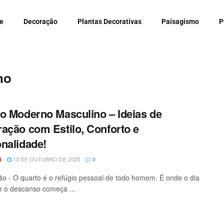
e
Decoração
Plantas Decorativas
Paisagismo
P
no
o Moderno Masculino – Ideias de
ação com Estilo, Conforto e
nalidade!
13 DE OUTUBRO DE 2025
R
0
o - O quarto é o refúgio pessoal de todo homem. É onde o dia
e o descanso começa ...