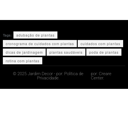
Tags:
adubação de plantas
cronograma de cuidados com plantas
cuidados com plantas
dicas de jardinagem
plantas saudáveis
poda de plantas
rotina com plantas
© 2025 Jardim Decor - por:
Política de
por:
Creare
Privacidade.
Center.