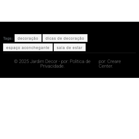
Tags:
decoração
dicas de decoração
espaço aconchegante
sala de estar
© 2025 Jardim Decor - por:
Política de
por:
Creare
Privacidade.
Center.