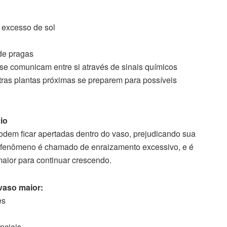
 excesso de sol
de pragas
se comunicam entre si através de sinais químicos
utras plantas próximas se preparem para possíveis
io
odem ficar apertadas dentro do vaso, prejudicando sua
e fenômeno é chamado de enraizamento excessivo, e é
aior para continuar crescendo.
vaso maior:
es
nciais