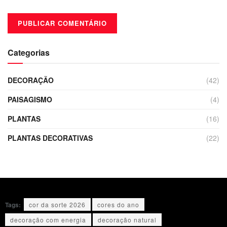
Categorias
DECORAÇÃO
(42)
PAISAGISMO
(4)
PLANTAS
(16)
PLANTAS DECORATIVAS
(22)
Tags:
cor da sorte 2026
cores do ano
decoração com energia
decoração natural