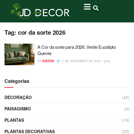
Tag:
cor da sorte 2026
A Cor da sorte para 2026: Verde Eucalipto
Quente
BY
EDITOR
17 DE NOVEMBRO DE 2025
0
Categorias
DECORAÇÃO
(42)
PAISAGISMO
(4)
PLANTAS
(16)
PLANTAS DECORATIVAS
(22)