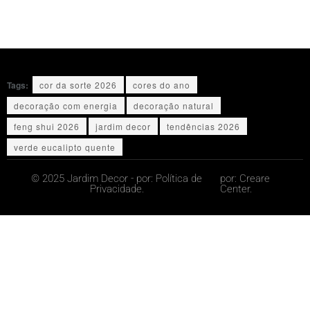
Tags:
cor da sorte 2026
cores do ano
decoração com energia
decoração natural
feng shui 2026
jardim decor
tendências 2026
verde eucalipto quente
© 2025 Jardim Decor - por:
Política de
por:
Creare
Privacidade.
Center.