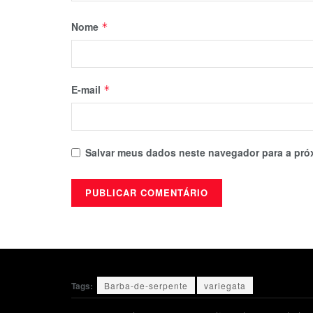
Nome
*
E-mail
*
Salvar meus dados neste navegador para a pró
Tags:
Barba-de-serpente
variegata