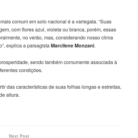
o mais comum em solo nacional é a variegata. “Suas
agem, com flores azul, violeta ou branca, porém, essas
ralmente, no verão, mas, considerando nosso clima
o”, explica a paisagista
Marcilene Monzani
.
e e prosperidade, sendo também comumente associada à
iferentes condições.
r das características de suas folhas longas e estreitas,
e altura.
Next Post