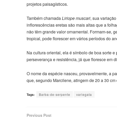
projetos paisagísticos.
Também chamada
Liriope muscari
, sua variaçã
inflorescências eretas são mais altas que a folh
não têm grande valor ornamental. Formam-se, ge
tropical, pode florescer em vários períodos do an
Na cultura oriental, ela é símbolo de boa sort
perseverança e resistência, já que floresce em d
O nome da espécie nasceu, provavelmente, a parti
que, segundo Marcilene, atingem de 20 a 30 cm d
Tags:
Barba-de-serpente
variegata
Previous Post