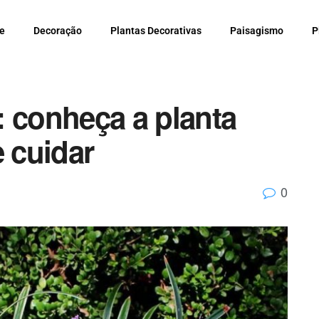
e
Decoração
Plantas Decorativas
Paisagismo
P
: conheça a planta
e cuidar
0