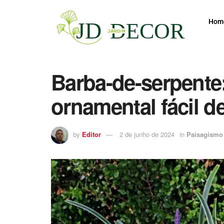
Hom
Barba-de-serpente
ornamental fácil d
by
Editor
2 de junho de 2024
in
Paisagismo