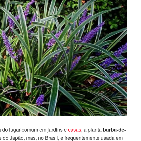
ra do lugar-comum em jardins e
casas
, a planta
barba-de-
 e do Japão, mas, no Brasil, é frequentemente usada em