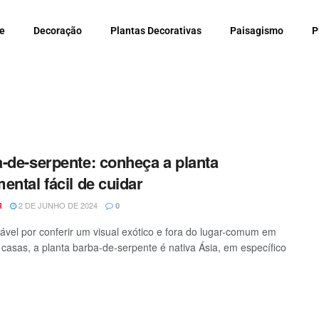
e
Decoração
Plantas Decorativas
Paisagismo
P
-de-serpente: conheça a planta
ental fácil de cuidar
2 DE JUNHO DE 2024
R
0
vel por conferir um visual exótico e fora do lugar-comum em
e casas, a planta barba-de-serpente é nativa Ásia, em específico