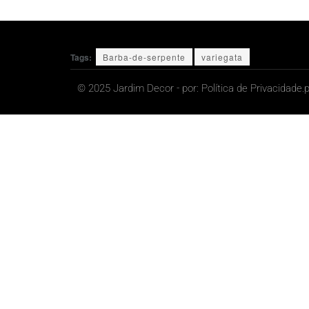
Tags:
Barba-de-serpente
variegata
© 2025 Jardim Decor - por:
Política de Privacidade.
p