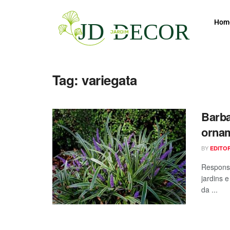
Hom
Tag:
variegata
Barba
ornam
BY
EDITO
Responsá
jardins 
da ...