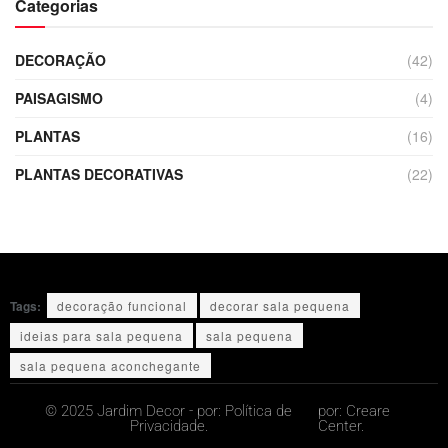
Categorias
DECORAÇÃO
(42)
PAISAGISMO
(4)
PLANTAS
(16)
PLANTAS DECORATIVAS
(22)
Tags:
decoração funcional
decorar sala pequena
ideias para sala pequena
sala pequena
sala pequena aconchegante
© 2025 Jardim Decor - por:
Política de
por:
Creare
Privacidade.
Center.