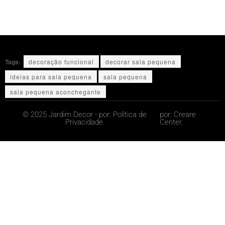
Tags:
decoração funcional
decorar sala pequena
ideias para sala pequena
sala pequena
sala pequena aconchegante
© 2025 Jardim Decor - por:
Política de
por:
Creare
Privacidade.
Center.