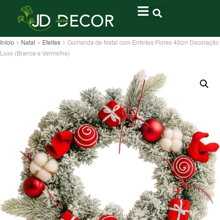
Início
Natal
Efeites
Guirlanda de Natal com Enfeites Flores 40cm Decoração
Luxo (Branca e Vermelha)