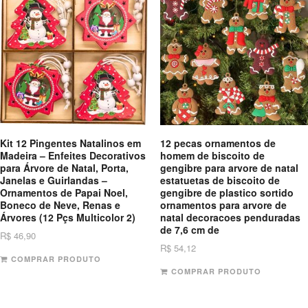
Kit 12 Pingentes Natalinos em
12 pecas ornamentos de
Madeira – Enfeites Decorativos
homem de biscoito de
para Árvore de Natal, Porta,
gengibre para arvore de natal
Janelas e Guirlandas –
estatuetas de biscoito de
Ornamentos de Papai Noel,
gengibre de plastico sortido
Boneco de Neve, Renas e
ornamentos para arvore de
Árvores (12 Pçs Multicolor 2)
natal decoracoes penduradas
de 7,6 cm de
R$
46,90
R$
54,12
COMPRAR PRODUTO
COMPRAR PRODUTO