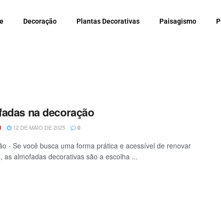
e
Decoração
Plantas Decorativas
Paisagismo
P
adas na decoração
12 DE MAIO DE 2025
R
0
o - Se você busca uma forma prática e acessível de renovar
, as almofadas decorativas são a escolha ...