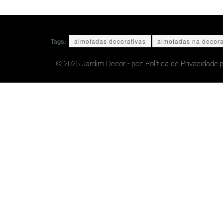
Tags:
almofadas decorativas
almofadas na decor
© 2025 Jardim Decor - por:
Política de Privacidade.
p