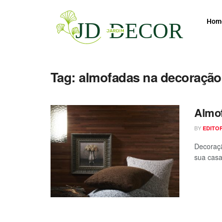
Hom
Tag:
almofadas na decoração
Almof
BY
EDITO
Decoraçã
sua casa