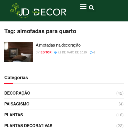
Tag:
almofadas para quarto
Almofadas na decoração
BY
EDITOR
12 DE MAIO DE 2025
0
Categorias
DECORAÇÃO
(42)
PAISAGISMO
(4)
PLANTAS
(16)
PLANTAS DECORATIVAS
(22)