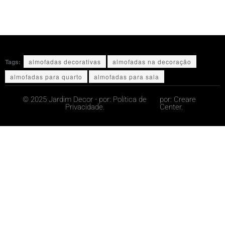
Tags:
almofadas decorativas
almofadas na decoração
almofadas para quarto
almofadas para sala
© 2025 Jardim Decor - por:
Política de
por:
Creare
Privacidade.
Center.