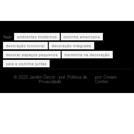
Tags:
ambientes modernos
cozinha americana
decoração funcional
decoração integrada
decorar espaços pequenos
harmonia na decoração
sala e cozinha juntas
© 2025 Jardim Decor - por:
Política de
por:
Creare
Privacidade.
Center.