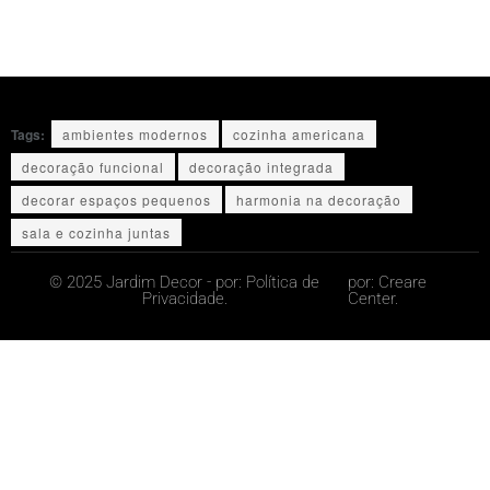
Tags:
ambientes modernos
cozinha americana
decoração funcional
decoração integrada
decorar espaços pequenos
harmonia na decoração
sala e cozinha juntas
© 2025 Jardim Decor - por:
Política de
por:
Creare
Privacidade.
Center.