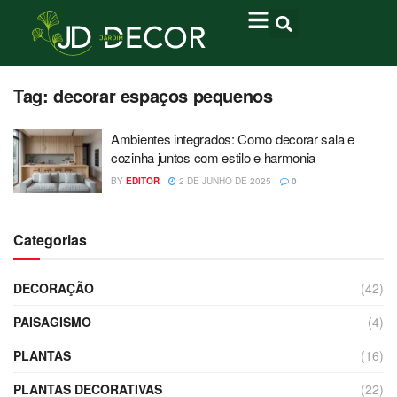
Tag:
decorar espaços pequenos
Ambientes integrados: Como decorar sala e
cozinha juntos com estilo e harmonia
BY
EDITOR
2 DE JUNHO DE 2025
0
Categorias
DECORAÇÃO
(42)
PAISAGISMO
(4)
PLANTAS
(16)
PLANTAS DECORATIVAS
(22)