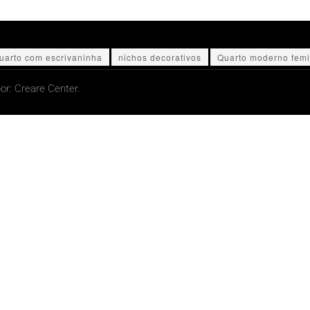
uarto com escrivaninha
nichos decorativos
Quarto moderno femi
or:
Creare Center.