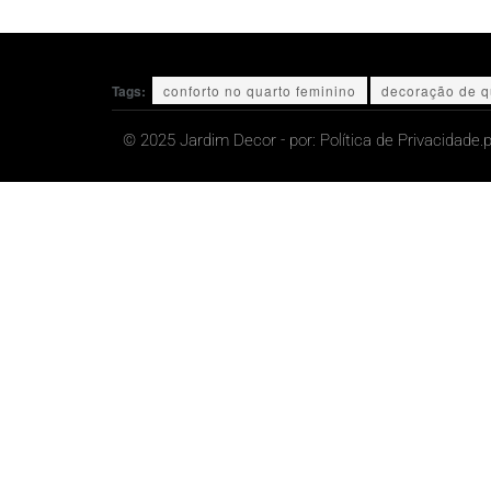
Tags:
conforto no quarto feminino
decoração de q
© 2025 Jardim Decor - por:
Política de Privacidade.
p