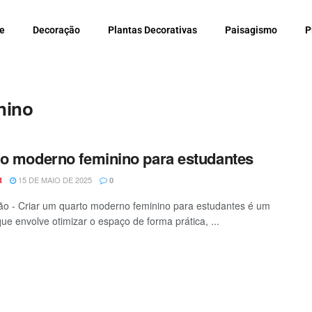
e
Decoração
Plantas Decorativas
Paisagismo
P
nino
o moderno feminino para estudantes
15 DE MAIO DE 2025
R
0
o - Criar um quarto moderno feminino para estudantes é um
que envolve otimizar o espaço de forma prática, ...