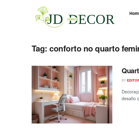
Hom
Tag:
conforto no quarto femi
Quart
BY
EDITO
Decoraçã
desafio 