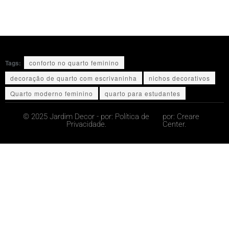
Tags:
conforto no quarto feminino
decoração de quarto com escrivaninha
nichos decorativos
Quarto moderno feminino
quarto para estudantes
© 2025 Jardim Decor - por:
Política de
por:
Creare
Privacidade.
Center.