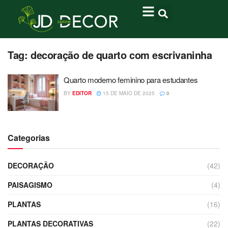
Tag:
decoração de quarto com escrivaninha
Quarto moderno feminino para estudantes
BY
EDITOR
15 DE MAIO DE 2025
0
Categorias
DECORAÇÃO
(42)
PAISAGISMO
(4)
PLANTAS
(16)
PLANTAS DECORATIVAS
(22)