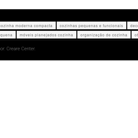
cozinha moderna compacta
cozinhas pequenas e funcionais
dec
equena
móveis planejados cozinha
organização de cozinha
o
or:
Creare Center.