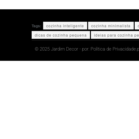
Tags:
cozinha inteligente
cozinha minimalista
dicas de cozinha pequena
ideias para cozinha p
© 2025 Jardim Decor - por:
Política de Privacidade.
p