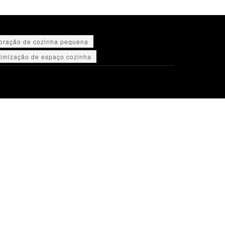
oração de cozinha pequena
timização de espaço cozinha