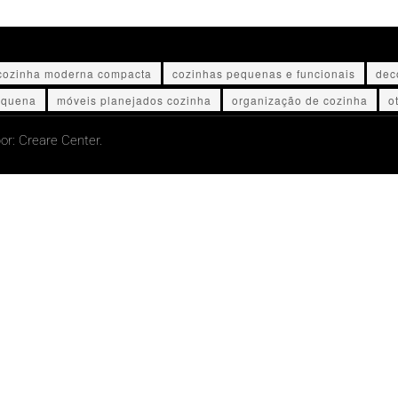
cozinha moderna compacta
cozinhas pequenas e funcionais
dec
equena
móveis planejados cozinha
organização de cozinha
o
or:
Creare Center.