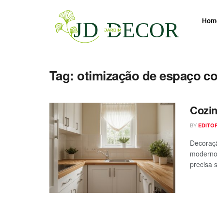
Hom
Tag:
otimização de espaço c
Cozin
BY
EDITO
Decoraçã
moderno
precisa s