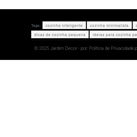
Tags:
cozinha inteligente
cozinha minimalista
dicas de cozinha pequena
ideias para cozinha p
© 2025 Jardim Decor - por:
Política de Privacidade.
p