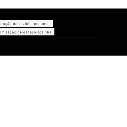
oração de cozinha pequena
timização de espaço cozinha