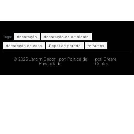
Tags:
decoração
decoração de ambiente
decoração de casa
Papel de parede
reformas
© 2025 Jardim Decor - por:
Política de
por:
Creare
Privacidade.
Center.