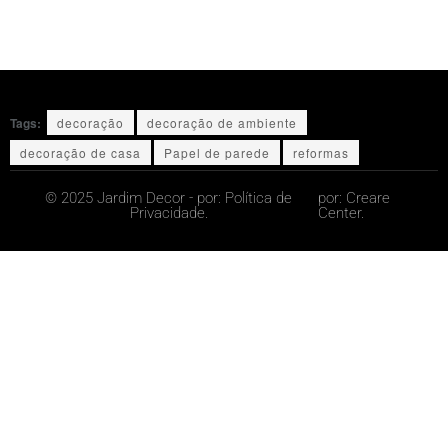
Tags:
decoração
decoração de ambiente
decoração de casa
Papel de parede
reformas
© 2025 Jardim Decor - por:
Política de
por:
Creare
Privacidade.
Center.