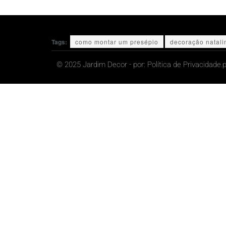
Tags:
como montar um presépio
decoração natali
© 2025 Jardim Decor - por:
Política de Privacidade.
p