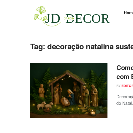
Hom
Tag:
decoração natalina sust
Como 
com E
BY
EDITO
Decoraçã
do Natal