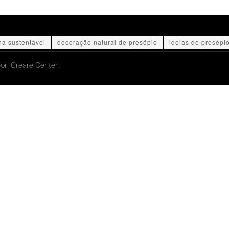
na sustentável
decoração natural de presépio
ideias de presépi
or:
Creare Center.