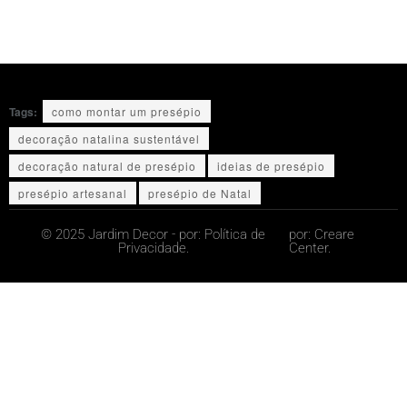
Tags:
como montar um presépio
decoração natalina sustentável
decoração natural de presépio
ideias de presépio
presépio artesanal
presépio de Natal
© 2025 Jardim Decor - por:
Política de
por:
Creare
Privacidade.
Center.