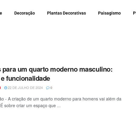
e
Decoração
Plantas Decorativas
Paisagismo
P
s para um quarto moderno masculino:
o e funcionalidade
22 DE JULHO DE 2024
R
0
o - A criação de um quarto moderno para homens vai além da
. É sobre criar um espaço que ...