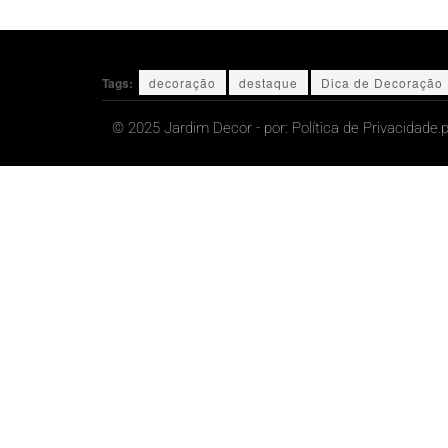
Tags:
decoração
destaque
Dica de Decoração
© 2025 Jardim Decor - por:
Política de Privacidade.
p