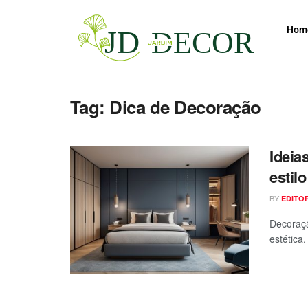
Hom
Tag:
Dica de Decoração
Ideia
estil
BY
EDITO
Decoraçã
estética