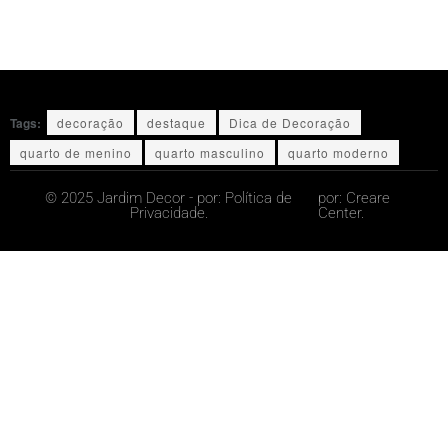
Tags:
decoração
destaque
Dica de Decoração
quarto de menino
quarto masculino
quarto moderno
© 2025 Jardim Decor - por:
Política de
por:
Creare
Privacidade.
Center.